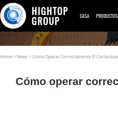
HIGHTOP
CASA
PRODUCTOS
GROUP
Home
>
News
> Cómo Operar Correctamente El Cortacésp
Cómo operar correc